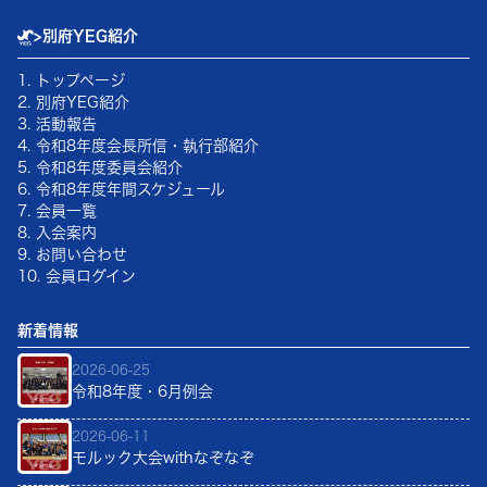
>
別府YEG紹介
1. トップページ
2. 別府YEG紹介
3. 活動報告
4.
令和8年
度会長所信・執行部紹介
5.
令和8年
度委員会紹介
6.
令和8年
度年間スケジュール
7. 会員一覧
8. 入会案内
9. お問い合わせ
10. 会員ログイン
新着情報
2026-06-25
令和8年度・6月例会
2026-06-11
モルック大会withなぞなぞ