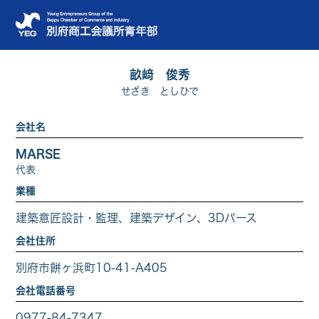
畝﨑 俊秀
せざき としひで
会社名
MARSE
代表
業種
建築意匠設計・監理、建築デザイン、3Dパース
会社住所
別府市餅ヶ浜町10-41-A405
会社電話番号
0977-84-7347