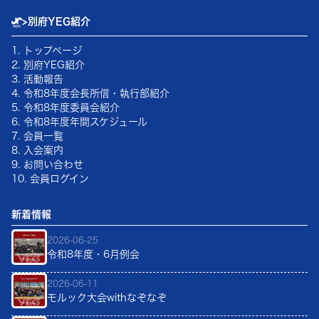
>
別府YEG紹介
1. トップページ
2. 別府YEG紹介
3. 活動報告
4.
令和8年
度会長所信・執行部紹介
5.
令和8年
度委員会紹介
6.
令和8年
度年間スケジュール
7. 会員一覧
8. 入会案内
9. お問い合わせ
10. 会員ログイン
新着情報
2026-06-25
令和8年度・6月例会
2026-06-11
モルック大会withなぞなぞ