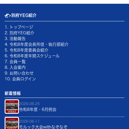
>
別府YEG紹介
1. トップページ
2. 別府YEG紹介
3. 活動報告
4.
令和8年
度会長所信・執行部紹介
5.
令和8年
度委員会紹介
6.
令和8年
度年間スケジュール
7. 会員一覧
8. 入会案内
9. お問い合わせ
10. 会員ログイン
新着情報
2026-06-25
令和8年度・6月例会
2026-06-11
モルック大会withなぞなぞ