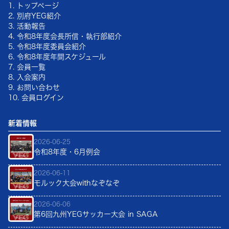
1. トップページ
2. 別府YEG紹介
3. 活動報告
4.
令和8年
度会長所信・執行部紹介
5.
令和8年
度委員会紹介
6.
令和8年
度年間スケジュール
7. 会員一覧
8. 入会案内
9. お問い合わせ
10. 会員ログイン
新着情報
2026-06-25
令和8年度・6月例会
2026-06-11
モルック大会withなぞなぞ
2026-06-06
第6回九州YEGサッカー大会 in SAGA