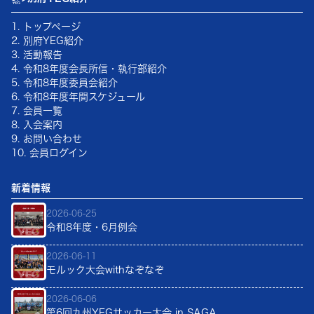
1. トップページ
2. 別府YEG紹介
3. 活動報告
4.
令和8年
度会長所信・執行部紹介
5.
令和8年
度委員会紹介
6.
令和8年
度年間スケジュール
7. 会員一覧
8. 入会案内
9. お問い合わせ
10. 会員ログイン
新着情報
2026-06-25
令和8年度・6月例会
2026-06-11
モルック大会withなぞなぞ
2026-06-06
第6回九州YEGサッカー大会 in SAGA