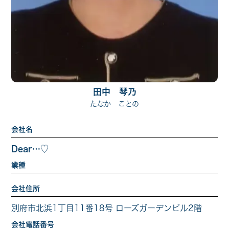
田中 琴乃
たなか ことの
会社名
Dear…♡
業種
会社住所
別府市北浜1丁目11番18号 ローズガーデンビル2階
会社電話番号